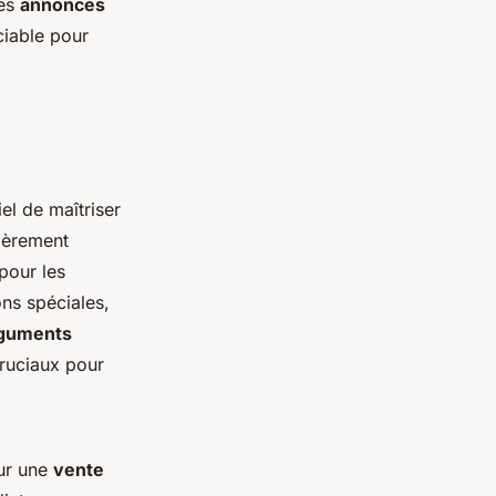
des
annonces
ciable pour
el de maîtriser
gèrement
pour les
ons spéciales,
guments
cruciaux pour
our une
vente