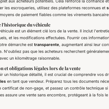
let aux acheteurs potentiels. Cela renforce la confiance et 
iter les escroqueries, utilisez des plateformes reconnues et
s
s moyens de paiement fiables comme les virements bancaire
l'historique du véhicule
éhicule est un élément clé lors de la vente. Il inclut l'entretie
els, et les modifications effectuées. Fournir ces informati
votre démarche est
transparente
, augmentant ainsi leur con
nte. N'oubliez pas que les acheteurs recherchent généraleme
 avec un kilométrage raisonnable.
 et obligations légales lors de la vente
ir un historique détaillé, il est crucial de comprendre vos dr
ales
en tant que vendeur. Préparez tous les documents néc
le certificat de non-gage, et passez un contrôle technique si
les assure une vente sans encombre, protégeant à la fois le