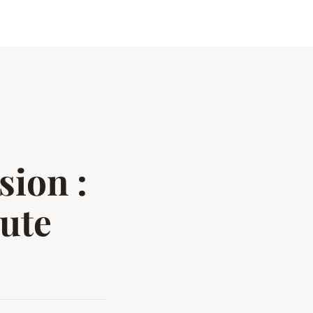
sion :
ute