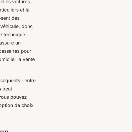
elles voitures.
culiers et la
osent des
 véhicule, donc
e technique
 assure un
cessaires pour
micile, la vente
nséquents ; entre
s peut
 vous pouvez
option de choix
ion