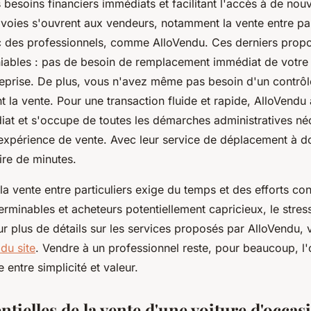
besoins financiers immédiats et facilitant l'accès à de nouv
oies s'ouvrent aux vendeurs, notamment la vente entre parti
c des professionnels, comme AlloVendu. Ces derniers prop
iables : pas de besoin de remplacement immédiat de votre
reprise. De plus, vous n'avez même pas besoin d'un contrôl
t la vente. Pour une transaction fluide et rapide, AlloVendu
at et s'occupe de toutes les démarches administratives né
 expérience de vente. Avec leur service de déplacement à do
ire de minutes.
a vente entre particuliers exige du temps et des efforts co
erminables et acheteurs potentiellement capricieux, le stres
ur plus de détails sur les services proposés par AlloVendu,
 du site
. Vendre à un professionnel reste, pour beaucoup, l'
 entre simplicité et valeur.
ntielles de la vente d'une voiture d'occas