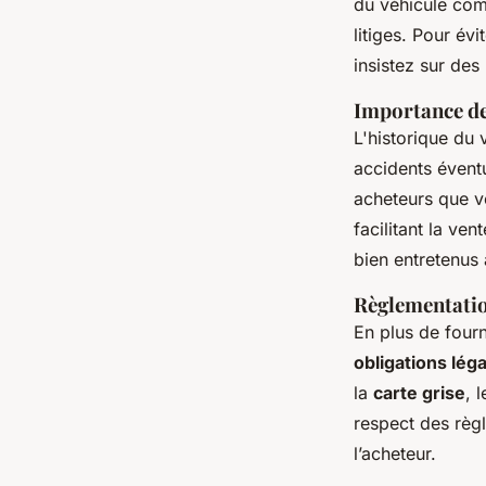
du véhicule comp
litiges. Pour év
insistez sur de
Importance de 
L'historique du v
accidents éventu
acheteurs que 
facilitant la ve
bien entretenus
Règlementation
En plus de fourn
obligations lég
la
carte grise
, 
respect des règ
l’acheteur.