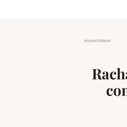
Accueil
›
Voiture
Racha
co