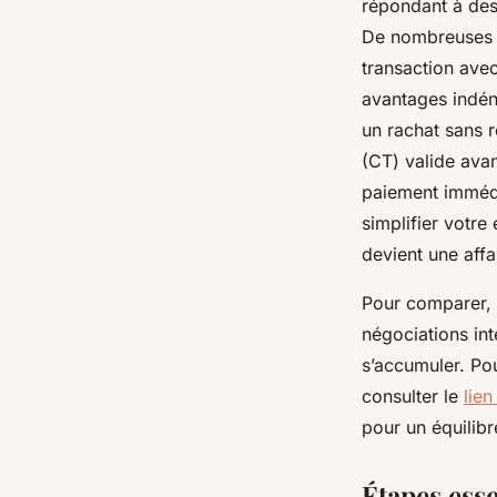
répondant à des 
De nombreuses v
transaction ave
avantages indén
un rachat sans 
(CT) valide avan
paiement immédi
simplifier votre
devient une affa
Pour comparer, l
négociations int
s’accumuler. Po
consulter le
lien
pour un équilibre
Étapes esse