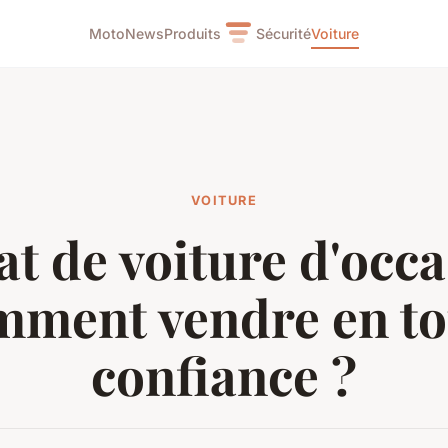
Moto
News
Produits
Sécurité
Voiture
VOITURE
t de voiture d'occa
mment vendre en to
confiance ?