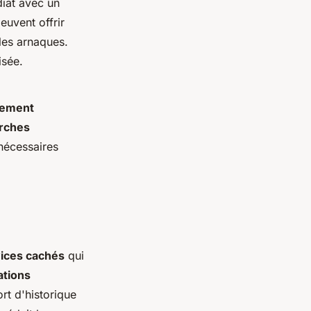
iat avec un
euvent offrir
 les arnaques.
isée.
iement
rches
 nécessaires
ices cachés
qui
ations
rt d'historique