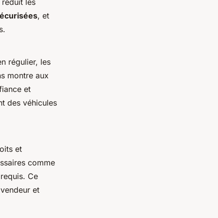
réduit les
écurisées
, et
s.
n régulier, les
ons montre aux
fiance et
nt des véhicules
oits et
essaires comme
 requis. Ce
 vendeur et