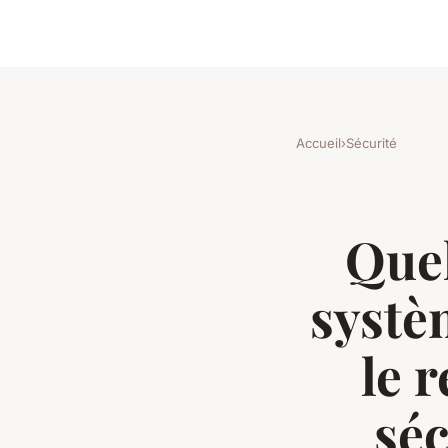
Accueil
›
Sécurité
Quel
systè
le 
séc