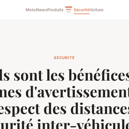
Moto
News
Produits
Sécurité
Voiture
SÉCURITÉ
s sont les bénéfice
mes d'avertissemen
respect des distance
urité inter-véhicul