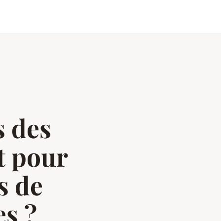
s des
t pour
s de
es ?