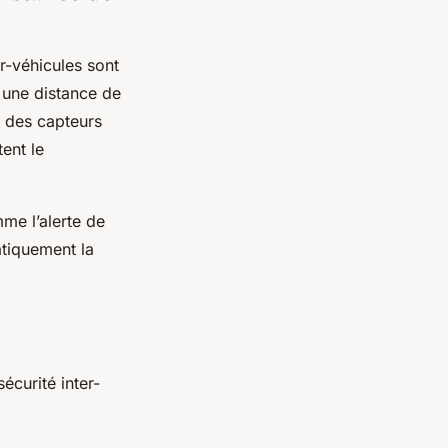
r-véhicules sont
 une distance de
t des capteurs
tent le
me l’alerte de
atiquement la
écurité inter-