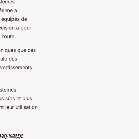
ystèmes
péenne a
 équipés de
écision a pour
 route.
chniques que ces
male des
avertissements
ystèmes
s sûrs et plus
 leur utilisation
paysage