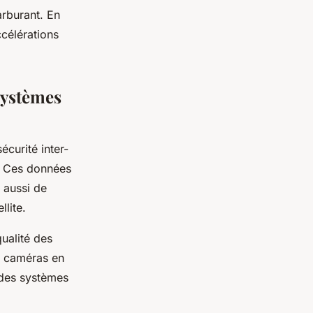
arburant. En
ccélérations
systèmes
écurité inter-
t. Ces données
s aussi de
lite.
qualité des
s caméras en
e des systèmes