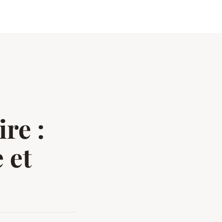
re :
 et