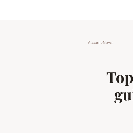
Accueil
›
News
Top
gu