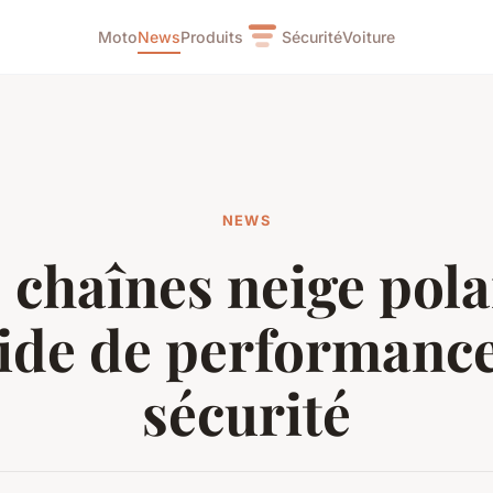
Moto
News
Produits
Sécurité
Voiture
NEWS
 chaînes neige polai
ide de performance
sécurité