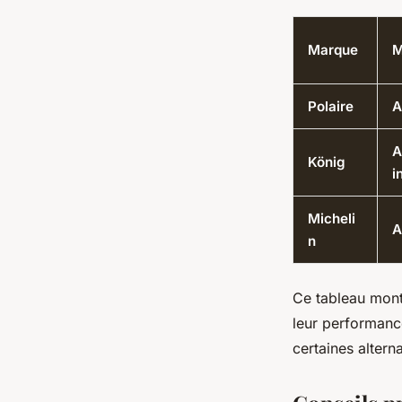
Marque
M
Polaire
A
A
König
i
Micheli
A
n
Ce tableau montr
leur performance
certaines alterna