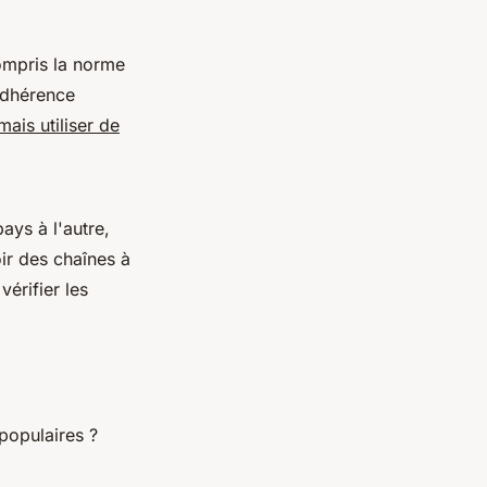
compris la norme
adhérence
mais utiliser de
ays à l'autre,
oir des chaînes à
érifier les
populaires ?