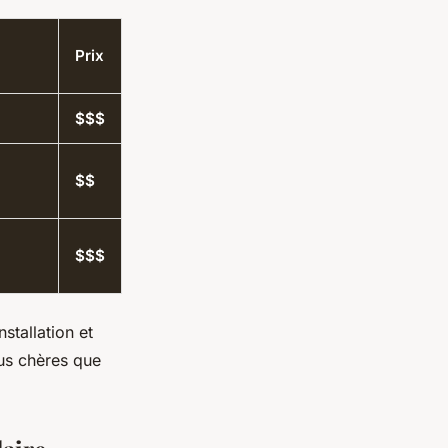
Prix
$$$
$$
$$$
stallation et
lus chères que