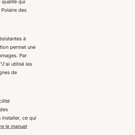
 qualité qui
s Polaire des
ésistantes à
ation permet une
ommages. Par
:
"J'ai utilisé les
ignes de
ilité
 des
nstaller, ce qui
re le manuel