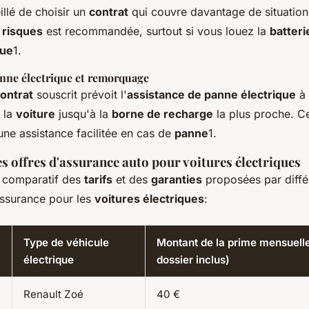
llé de choisir un
contrat
qui couvre davantage de situation
 risques
est recommandée, surtout si vous louez la
batteri
que
1.
anne électrique et remorquage
ontrat
souscrit prévoit l'
assistance de panne électrique
à 
 la
voiture
jusqu'à la
borne de recharge
la plus proche. C
une assistance facilitée en cas de
panne
1.
s offres d'assurance auto pour voitures électriques
u comparatif des
tarifs
et des
garanties
proposées par diffé
ssurance pour les
voitures électriques
:
Type de véhicule
Montant de la prime mensuelle
électrique
dossier inclus)
Renault Zoé
40 €