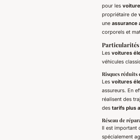
pour les
voiture
propriétaire de
une
assurance 
corporels et mat
Particularités
Les
voitures él
véhicules classi
Risques réduits 
Les
voitures él
assureurs. En ef
réalisent des tra
des
tarifs plus
Réseau de répara
Il est important
spécialement ag