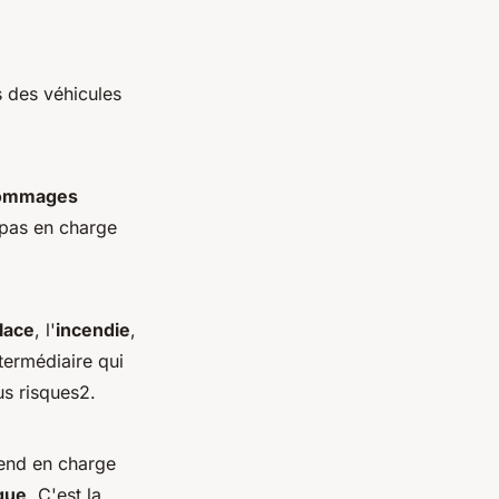
.
s des véhicules
ommages
 pas en charge
glace
, l'
incendie
,
ntermédiaire qui
us risques2.
rend en charge
ique
. C'est la