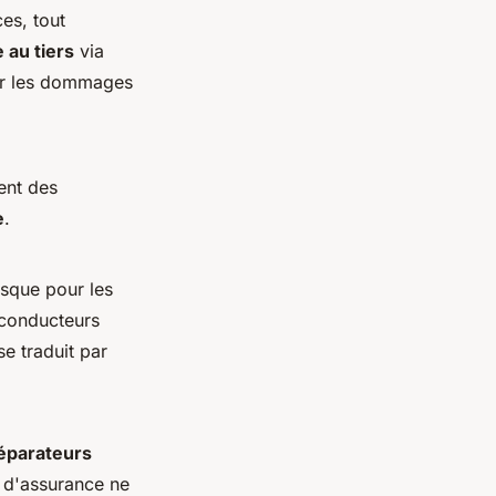
ces, tout
 au tiers
via
rir les dommages
uent des
e
.
sque pour les
s conducteurs
se traduit par
éparateurs
 d'assurance ne