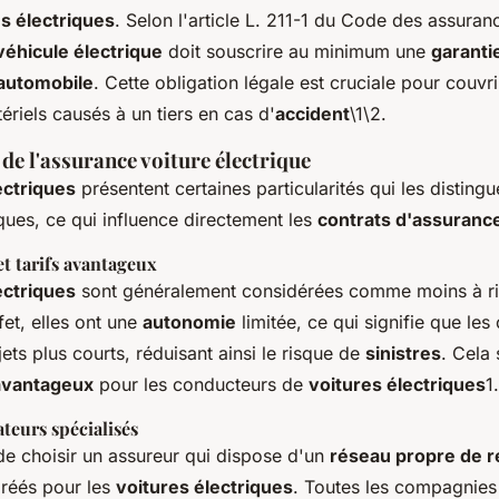
s électriques
. Selon l'article L. 211-1 du Code des assuran
véhicule électrique
doit souscrire au minimum une
garantie
automobile
. Cette obligation légale est cruciale pour couv
ériels causés à un tiers en cas d'
accident
\1\2.
 de l'assurance voiture électrique
ectriques
présentent certaines particularités qui les disting
ques, ce qui influence directement les
contrats d'assuranc
et tarifs avantageux
ectriques
sont généralement considérées comme moins à ri
fet, elles ont une
autonomie
limitée, ce qui signifie que le
jets plus courts, réduisant ainsi le risque de
sinistres
. Cela 
 avantageux
pour les conducteurs de
voitures électriques
1.
teurs spécialisés
 de choisir un assureur qui dispose d'un
réseau propre de r
réés pour les
voitures électriques
. Toutes les compagnies