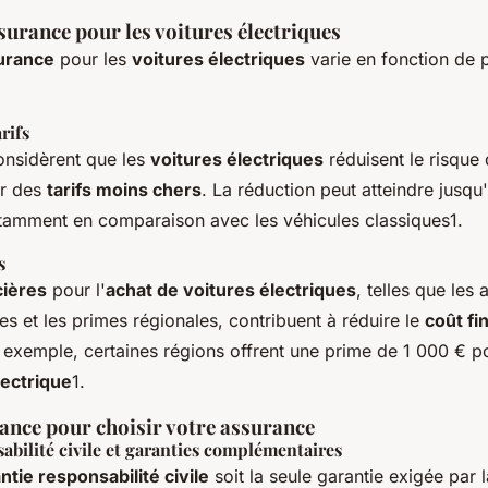
ssurance pour les voitures électriques
surance
pour les
voitures électriques
varie en fonction de p
rifs
onsidèrent que les
voitures électriques
réduisent le risque
ar des
tarifs moins chers
. La réduction peut atteindre jusq
otamment en comparaison avec les véhicules classiques1.
s
cières
pour l'
achat de voitures électriques
, telles que les 
s et les primes régionales, contribuent à réduire le
coût fin
 exemple, certaines régions offrent une prime de 1 000 € po
lectrique
1.
lance pour choisir votre assurance
abilité civile et garanties complémentaires
ntie responsabilité civile
soit la seule garantie exigée par la 