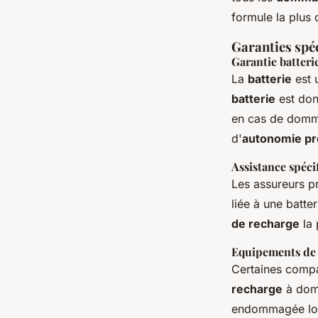
formule la plus 
Garanties spéc
Garantie batteri
La
batterie
est 
batterie
est don
en cas de domma
d'
autonomie p
Assistance spéci
Les assureurs 
liée à une batte
de recharge
la 
Equipements de
Certaines compa
recharge
à domi
endommagée lors