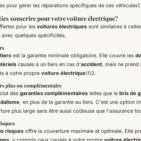
s pour gérer les réparations spécifiques de ces véhicules1
ies souscrire pour votre voiture électrique?
fertes pour les
voitures électriques
sont similaires à celle
 avec quelques spécificités.
rs
tiers
est la garantie minimale obligatoire. Elle couvre les
d
tériels
causés à un tiers en cas d'
accident
, mais ne prend
és à votre propre
voiture électrique
\1\2.
ers plus ou complémentaire
nclut des
garanties complémentaires
telles que le
bris de 
dalisme
, en plus de la garantie au tiers. C'est une option i
ture plus large sans être aussi coûteuse que l'assurance to
risques
s risques
offre la couverture maximale et optimale. Elle p
ges
, y compris ceux causés à votre propre
voiture électr