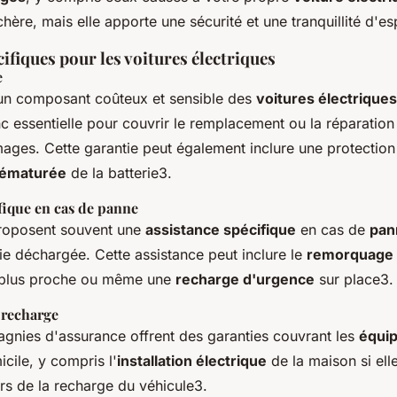
chère, mais elle apporte une sécurité et une tranquillité d'es
ifiques pour les voitures électriques
e
un composant coûteux et sensible des
voitures électriques
c essentielle pour couvrir le remplacement ou la réparation 
ges. Cette garantie peut également inclure une protection 
rématurée
de la batterie3.
fique en cas de panne
proposent souvent une
assistance spécifique
en cas de
pan
rie déchargée. Cette assistance peut inclure le
remorquage
plus proche ou même une
recharge d'urgence
sur place3.
 recharge
gnies d'assurance offrent des garanties couvrant les
équi
cile, y compris l'
installation électrique
de la maison si elle
 de la recharge du véhicule3.